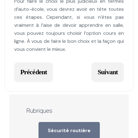
Pour faire le choix le plus judicieux en termes
d’auto-école, vous devrez avoir en tête toutes
ces étapes. Cependant, si vous n’êtes pas
vraiment à l’aise de devoir apprendre en salle,
vous pouvez toujours choisir l’option cours en
ligne. À vous de faire le bon choix et la façon qui
vous convient le mieux.
Article précédent : Passer son permis de con
Article suivant
Précédent
Suivant
Rubriques
Sécurité routière