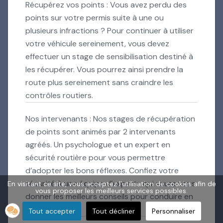
Récupérez vos points : Vous avez perdu des
points sur votre permis suite à une ou
plusieurs infractions ? Pour continuer à utiliser
votre véhicule sereinement, vous devez
effectuer un stage de sensibilisation destiné à
les récupérer. Vous pourrez ainsi prendre la
route plus sereinement sans craindre les
contrôles routiers.
Nos intervenants : Nos stages de récupération
de points sont animés par 2 intervenants
agréés. Un psychologue et un expert en
sécurité routière pour vous permettre
d’adopter les bons réflexes. Confiez votre
sécurité à une équipe d’experts qui saura vous
En visitant ce site, vous acceptez l'utilisation de cookies afin de
vous proposer les meilleurs services possibles.
donner les meilleurs conseils pour conduire en
toute sécurité.
Tout accepter
Tout décliner
Personnaliser