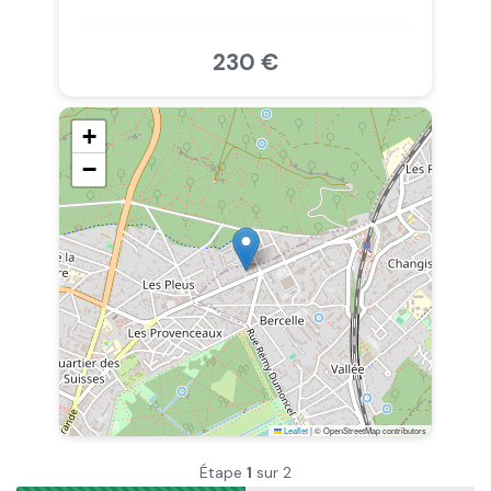
230 €
+
−
Leaflet
|
© OpenStreetMap contributors
Étape
1
sur 2