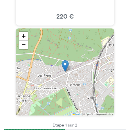
220 €
+
−
Leaflet
|
© OpenStreetMap contributors
Étape
1
sur 2