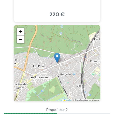
220 €
+
−
Leaflet
|
© OpenStreetMap contributors
Étape
1
sur 2