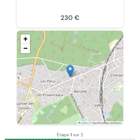
230 €
+
−
Leaflet
|
© OpenStreetMap contributors
Étape
1
sur 2