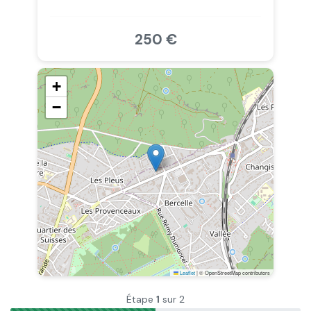
250 €
+
−
Leaflet
|
© OpenStreetMap contributors
Étape
1
sur 2